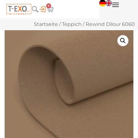
0
Startseite
/
Teppich
/ Rewind Dilour 6060