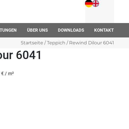
LTUNGEN
ÜBER UNS
DOWNLOADS
KONTAKT
Startseite
/
Teppich
/ Rewind Dilour 6041
our 6041
0
€
/ m²