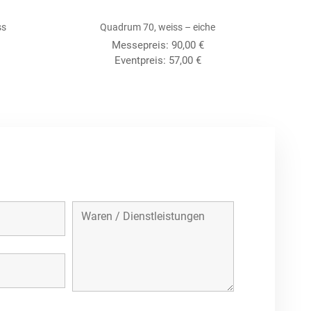
ss
Quadrum 70, weiss – eiche
Messepreis:
90,00
€
Eventpreis:
57,00
€