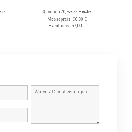
arz
Quadrum 70, weiss – eiche
Messepreis:
90,00
€
Eventpreis:
57,00
€