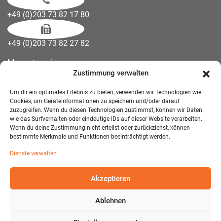
+49 (0)203 73 82 17 80
+49 (0)203 73 82 27 82
Messetermine
Zustimmung verwalten
Kontakt
Downloads
Um dir ein optimales Erlebnis zu bieten, verwenden wir Technologien wie
Wandelemente
Cookies, um Geräteinformationen zu speichern und/oder darauf
zuzugreifen. Wenn du diesen Technologien zustimmst, können wir Daten
Über uns
wie das Surfverhalten oder eindeutige IDs auf dieser Website verarbeiten.
Impressum
Wenn du deine Zustimmung nicht erteilst oder zurückziehst, können
bestimmte Merkmale und Funktionen beeinträchtigt werden.
AGB Mietmöbel
Dienste verwalten
Datenschutzerklärung
Akzeptieren
Ablehnen
© 2026 T-EXO GmbH Mietmöbel - Alle Rechte vorbehalten.
Developed and Designed:
Detail IT & Media Solutions