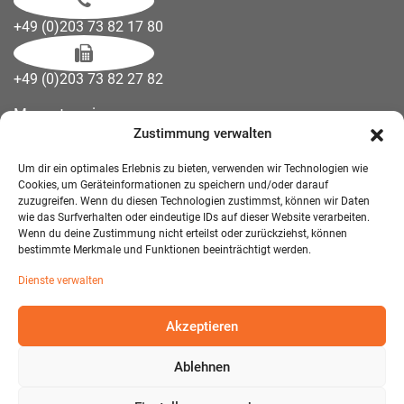
+49 (0)203 73 82 17 80
+49 (0)203 73 82 27 82
Messetermine
Zustimmung verwalten
Kontakt
Downloads
Um dir ein optimales Erlebnis zu bieten, verwenden wir Technologien wie
Wandelemente
Cookies, um Geräteinformationen zu speichern und/oder darauf
zuzugreifen. Wenn du diesen Technologien zustimmst, können wir Daten
Über uns
wie das Surfverhalten oder eindeutige IDs auf dieser Website verarbeiten.
Impressum
Wenn du deine Zustimmung nicht erteilst oder zurückziehst, können
bestimmte Merkmale und Funktionen beeinträchtigt werden.
AGB Mietmöbel
Dienste verwalten
Datenschutzerklärung
Akzeptieren
Ablehnen
© 2026 T-EXO GmbH Mietmöbel - Alle Rechte vorbehalten.
Developed and Designed:
Detail IT & Media Solutions