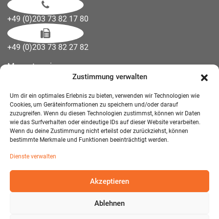
+49 (0)203 73 82 17 80
+49 (0)203 73 82 27 82
Messetermine
Zustimmung verwalten
Kontakt
Downloads
Um dir ein optimales Erlebnis zu bieten, verwenden wir Technologien wie
Wandelemente
Cookies, um Geräteinformationen zu speichern und/oder darauf
zuzugreifen. Wenn du diesen Technologien zustimmst, können wir Daten
Über uns
wie das Surfverhalten oder eindeutige IDs auf dieser Website verarbeiten.
Impressum
Wenn du deine Zustimmung nicht erteilst oder zurückziehst, können
bestimmte Merkmale und Funktionen beeinträchtigt werden.
AGB Mietmöbel
Dienste verwalten
Datenschutzerklärung
Akzeptieren
Ablehnen
© 2026 T-EXO GmbH Mietmöbel - Alle Rechte vorbehalten.
Developed and Designed:
Detail IT & Media Solutions