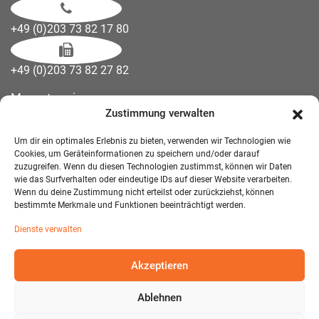
+49 (0)203 73 82 17 80
+49 (0)203 73 82 27 82
Messetermine
Zustimmung verwalten
Kontakt
Downloads
Um dir ein optimales Erlebnis zu bieten, verwenden wir Technologien wie
Wandelemente
Cookies, um Geräteinformationen zu speichern und/oder darauf
zuzugreifen. Wenn du diesen Technologien zustimmst, können wir Daten
Über uns
wie das Surfverhalten oder eindeutige IDs auf dieser Website verarbeiten.
Impressum
Wenn du deine Zustimmung nicht erteilst oder zurückziehst, können
bestimmte Merkmale und Funktionen beeinträchtigt werden.
AGB Mietmöbel
Dienste verwalten
Datenschutzerklärung
Akzeptieren
Ablehnen
© 2026 T-EXO GmbH Mietmöbel - Alle Rechte vorbehalten.
Developed and Designed:
Detail IT & Media Solutions