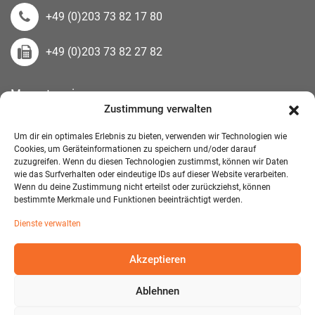
+49 (0)203 73 82 17 80
+49 (0)203 73 82 27 82
Messetermine
Zustimmung verwalten
Kontakt
Downloads
Um dir ein optimales Erlebnis zu bieten, verwenden wir Technologien wie
Wandelemente
Cookies, um Geräteinformationen zu speichern und/oder darauf
zuzugreifen. Wenn du diesen Technologien zustimmst, können wir Daten
Über uns
wie das Surfverhalten oder eindeutige IDs auf dieser Website verarbeiten.
Impressum
Wenn du deine Zustimmung nicht erteilst oder zurückziehst, können
bestimmte Merkmale und Funktionen beeinträchtigt werden.
AGB Mietmöbel
Dienste verwalten
Datenschutzerklärung
Akzeptieren
Ablehnen
© 2026 T-EXO GmbH Mietmöbel - Alle Rechte vorbehalten.
Developed and Designed:
Detail IT & Media Solutions