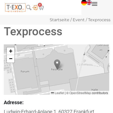
0
Startseite
/
Event
/ Texprocess
Texprocess
+
−
Leaflet
|
©
OpenStreetMap
contributors
Adresse:
Ludwig-Erhard-Anlage 1, 60327 Frankfurt