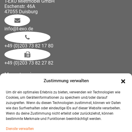
T-EXO Mietmöbel GmbH
Eschenstr. 46A
47055 Duisburg
info@t-exo.de
+49 (0)203 73 82 17 80
+49 (0)203 73 82 27 82
Messetermine
Zustimmung verwalten
Kontakt
Downloads
Um dir ein optimales Erlebnis zu bieten, verwenden wir Technologien wie
Wandelemente
Cookies, um Geräteinformationen zu speichern und/oder darauf
zuzugreifen. Wenn du diesen Technologien zustimmst, können wir Daten
Über uns
wie das Surfverhalten oder eindeutige IDs auf dieser Website verarbeiten.
Impressum
Wenn du deine Zustimmung nicht erteilst oder zurückziehst, können
bestimmte Merkmale und Funktionen beeinträchtigt werden.
AGB Mietmöbel
Dienste verwalten
Datenschutzerklärung