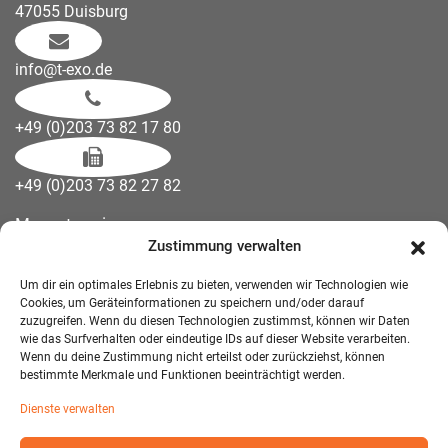
47055 Duisburg
info@t-exo.de
+49 (0)203 73 82 17 80
+49 (0)203 73 82 27 82
Messetermine
Zustimmung verwalten
Kontakt
Downloads
Um dir ein optimales Erlebnis zu bieten, verwenden wir Technologien wie
Wandelemente
Cookies, um Geräteinformationen zu speichern und/oder darauf
zuzugreifen. Wenn du diesen Technologien zustimmst, können wir Daten
Über uns
wie das Surfverhalten oder eindeutige IDs auf dieser Website verarbeiten.
Impressum
Wenn du deine Zustimmung nicht erteilst oder zurückziehst, können
bestimmte Merkmale und Funktionen beeinträchtigt werden.
AGB Mietmöbel
Dienste verwalten
Datenschutzerklärung