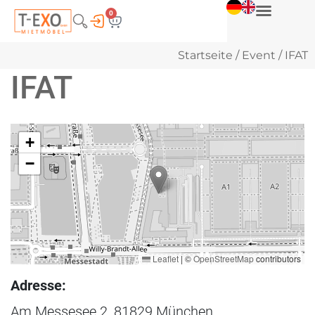
0
Startseite
/
Event
/ IFAT
IFAT
+
−
Leaflet
|
©
OpenStreetMap
contributors
Adresse:
Am Messesee 2, 81829 München