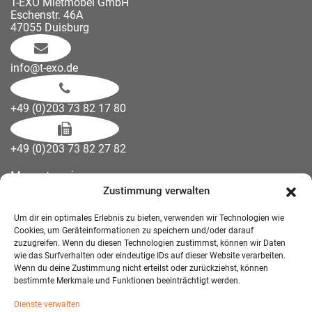
T-EXO Mietmöbel GmbH
Eschenstr. 46A
47055 Duisburg
info@t-exo.de
+49 (0)203 73 82 17 80
+49 (0)203 73 82 27 82
Messetermine
Zustimmung verwalten
Kontakt
Downloads
Um dir ein optimales Erlebnis zu bieten, verwenden wir Technologien wie
Wandelemente
Cookies, um Geräteinformationen zu speichern und/oder darauf
zuzugreifen. Wenn du diesen Technologien zustimmst, können wir Daten
Über uns
wie das Surfverhalten oder eindeutige IDs auf dieser Website verarbeiten.
Impressum
Wenn du deine Zustimmung nicht erteilst oder zurückziehst, können
bestimmte Merkmale und Funktionen beeinträchtigt werden.
AGB Mietmöbel
Dienste verwalten
Datenschutzerklärung