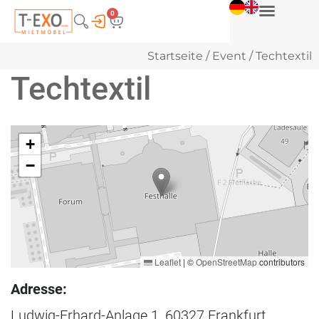
0
Startseite
/
Event
/ Techtextil
Techtextil
+
−
Leaflet
|
©
OpenStreetMap
contributors
Adresse:
Ludwig-Erhard-Anlage 1, 60327 Frankfurt