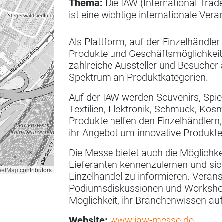
Thema:
Die IAW (International Trad
ist eine wichtige internationale Ver
Als Plattform, auf der Einzelhän
Produkte und Geschäftsmöglichkeit
zahlreiche Aussteller und Besucher 
Spektrum an Produktkategorien.
Auf der IAW werden Souvenirs, Spi
Textilien, Elektronik, Schmuck, Kosm
Produkte helfen den Einzelhändlern, 
ihr Angebot um innovative Produkte
Die Messe bietet auch die Möglichk
Lieferanten kennenzulernen und sic
eetMap
contributors
Einzelhandel zu informieren. Veran
Podiumsdiskussionen und Workshop
Möglichkeit, ihr Branchenwissen au
Website:
www.iaw-messe.de