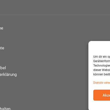
ne
te
Um dir ein o
Geräteinfor
Technologien
bel
dieser Websi
erklärung
können best
Dienste verw
Akze
halten.
D