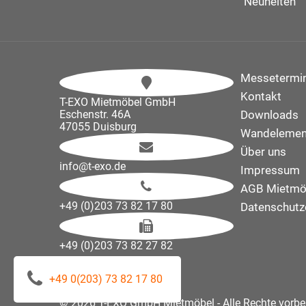
Neuheiten
Messetermi
Kontakt
T-EXO Mietmöbel GmbH
Eschenstr. 46A
Downloads
47055 Duisburg
Wandelemen
Über uns
info@t-exo.de
Impressum
AGB Mietmö
+49 (0)203 73 82 17 80
Datenschutz
+49 (0)203 73 82 27 82
+49 0(203) 73 82 17 80
© 2026 T-EXO GmbH Mietmöbel - Alle Rechte vorbe