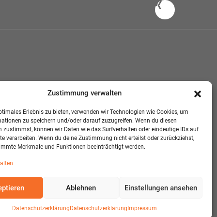
Zustimmung verwalten
ptimales Erlebnis zu bieten, verwenden wir Technologien wie Cookies, um
mationen zu speichern und/oder darauf zuzugreifen. Wenn du diesen
 zustimmst, können wir Daten wie das Surfverhalten oder eindeutige IDs auf
te verarbeiten. Wenn du deine Zustimmung nicht erteilst oder zurückziehst,
immte Merkmale und Funktionen beeinträchtigt werden.
alten
ptieren
Ablehnen
Einstellungen ansehen
Datenschutzerklärung
Datenschutzerklärung
Impressum
eveloped and Designed:
Detail IT & Media Solutions