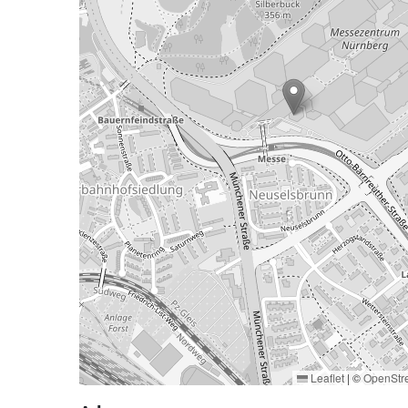
Leaflet
|
©
OpenStr