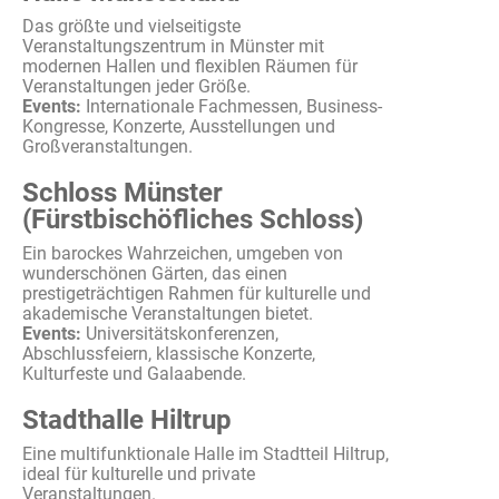
Das
größte
und
vielseitigste
Veranstaltungszentrum
in Münster
mit
modernen
Hallen und
flexiblen
Räumen
für
Veranstaltungen
jeder
Größe
.
Events:
Internationale
Fachmessen
, Business-
Kongresse,
Konzerte
,
Ausstellungen
und
Großveranstaltungen
.
Schloss Münster
(Fürstbischöfliches Schloss)
Ein
barockes
Wahrzeichen
,
umgeben
von
wunderschönen
Gärten
, das
einen
prestigeträchtigen
Rahmen für
kulturelle
und
akademische
Veranstaltungen
bietet
.
Events:
Universitätskonferenzen
,
Abschlussfeiern
,
klassische
Konzerte
,
Kulturfeste
und
Galaabende
.
Stadthalle Hiltrup
Eine
multifunktionale
Halle
im
Stadtteil
Hiltrup,
ideal für
kulturelle
und private
Veranstaltungen
.