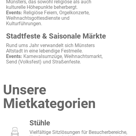
Münsters
, das
sowohl
religiöse
als
auch
kulturelle
Höhepunkte
beherbergt
.
Events:
Religiöse
Feiern
,
Orgelkonzerte
,
Weihnachtsgottesdienste
und
Kulturführungen
.
Stadtfeste & Saisonale Märkte
Rund ums Jahr
verwandelt
sich
Münsters
Altstadt in
eine
lebendige
Festmeile
.
Events:
Karnevalsumzüge
,
Weihnachtsmarkt
,
Send (
Volksfest
) und
Straßenfeste
.
Unsere
Mietkategorien
Stühle
Vielfältige Sitzlösungen für Besucherbereiche,