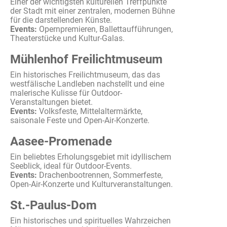
Einer der
wichtigsten
kulturellen
Treffpunkte
der Stadt
mit
einer
zentralen
,
modernen
Bühne
für die
darstellenden
Künste.
Events:
Opernpremieren
,
Ballettaufführungen
,
Theaterstücke
und Kultur-Galas.
Mühlenhof Freilichtmuseum
Ein
historisches
Freilichtmuseum
, das
das
westfälische
Landleben
nachstellt
und
eine
malerische
Kulisse
für Outdoor-
Veranstaltungen
bietet
.
Events:
Volksfeste
,
Mittelaltermärkte
,
saisonale
Feste und Open-Air-
Konzerte
.
Aasee-Promenade
Ein
beliebtes
Erholungsgebiet
mit
idyllischem
Seeblick
, ideal für Outdoor-Events.
Events:
Drachenbootrennen
,
Sommerfeste
,
Open-Air-
Konzerte
und
Kulturveranstaltungen
.
St.-Paulus-Dom
Ein
historisches
und
spirituelles
Wahrzeichen