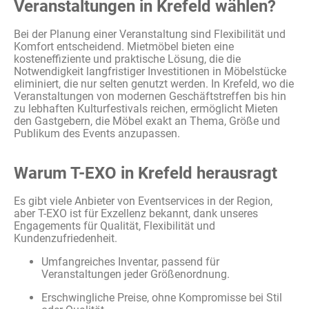
Veranstaltungen in Krefeld wählen?
Bei der
Planung
einer
Veranstaltung
sind
Flexibilität
und
Komfort
entscheidend
.
Mietmöbel
bieten
eine
kosteneffiziente
und
praktische
Lösung
, die
die
Notwendigkeit
langfristiger
Investitionen
in
Möbelstücke
eliminiert
, die
nur
selten
genutzt
werden
. In Krefeld, wo die
Veranstaltungen
von
modernen
Geschäftstreffen
bis
hin
zu
lebhaften
Kulturfestivals
reichen
,
ermöglicht
Mieten
den
Gastgebern
, die
Möbel
exakt
an
Thema,
Größe
und
Publikum
des Events
anzupassen
.
Warum T-EXO in Krefeld herausragt
Es gibt viele Anbieter von Eventservices in der Region,
aber T-EXO ist für Exzellenz bekannt, dank unseres
Engagements für Qualität, Flexibilität und
Kundenzufriedenheit.
Umfangreiches Inventar, passend für
Veranstaltungen jeder Größenordnung.
Erschwingliche Preise, ohne Kompromisse bei Stil