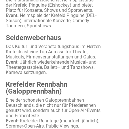
der Krefeld
Pinguine
(
Eishockey
) und
bietet
Platz für
Konzerte
, Shows und
Sportevents
.
Event:
Heimspiele
der Krefeld
Pinguine
(DEL-
Saison),
internationale
Konzerte
, Comedy-
Tourneen
,
Sportshows
.
Seidenweberhaus
Das Kultur- und
Veranstaltungshaus
im
Herzen
Krefelds
ist
eine
Top-
Adresse
für Theater,
Musicals,
Firmenveranstaltungen
und Galas.
Event:
Jährlich
wiederkehrende
Musical- und
Theatergastspiele
,
Ballett
– und
Tanzshows
,
Karnevalssitzungen
.
Krefelder Rennbahn
(Galopprennbahn)
Eine der
schönsten
Galopprennbahnen
Deutschlands
, die
nicht
nur
für
Pferderennen
genutzt
wird
,
sondern
auch
für Open-Air-Events
und
Firmenfeste
.
Event:
Krefelder
Renntage
(
mehrfach
jährlich
),
Sommer-Open-Airs, Public Viewings.