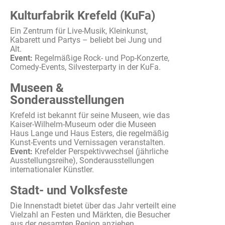
Kulturfabrik Krefeld (KuFa)
Ein Zentrum für Live-Musik,
Kleinkunst
,
Kabarett
und Partys –
beliebt
bei
Jung und
Alt.
Event:
Regelmäßige
Rock- und Pop-
Konzerte
,
Comedy-Events,
Silvesterparty
in der
KuFa
.
Museen &
Sonderausstellungen
Krefeld
ist
bekannt
für seine
Museen
,
wie
das
Kaiser-Wilhelm-Museum
oder
die
Museen
Haus Lange und Haus Esters, die
regelmäßig
Kunst-Events und
Vernissagen
veranstalten
.
Event:
Krefelder
Perspektivwechsel
(
jährliche
Ausstellungsreihe
),
Sonderausstellungen
internationaler
Künstler.
Stadt- und Volksfeste
Die
Innenstadt
bietet
über
das Jahr
verteilt
eine
Vielzahl
an
Festen
und
Märkten
, die
Besucher
aus
der
gesamten
Region
anziehen
.