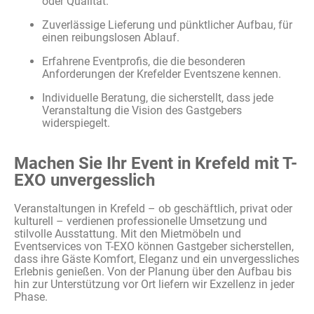
oder Qualität.
Zuverlässige Lieferung und pünktlicher Aufbau, für
einen reibungslosen Ablauf.
Erfahrene Eventprofis, die die besonderen
Anforderungen der Krefelder Eventszene kennen.
Individuelle Beratung, die sicherstellt, dass jede
Veranstaltung die Vision des Gastgebers
widerspiegelt.
Machen Sie Ihr Event in Krefeld mit T-
EXO unvergesslich
Veranstaltungen
in Krefeld –
ob
geschäftlich
,
privat
oder
kulturell
–
verdienen
professionelle
Umsetzung
und
stilvolle
Ausstattung
. Mit den
Mietmöbeln
und
Eventservices
von T-EXO
können
Gastgeber
sicherstellen
,
dass
ihre
Gäste
Komfort
,
Eleganz
und
ein
unvergessliches
Erlebnis
genießen
. Von der
Planung
über
den Aufbau bis
hin
zur
Unterstützung
vor
Ort
liefern
wir
Exzellenz
in
jeder
Phase.