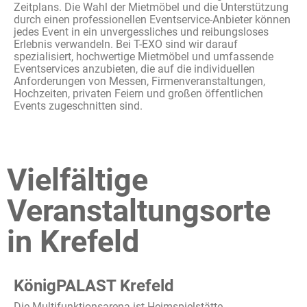
Zeitplans
. Die Wahl der
Mietmöbel
und die
Unterstützung
durch
einen
professionellen
Eventservice
-Anbieter
können
jedes
Event in
ein
unvergessliches
und
reibungsloses
Erlebnis
verwandeln
. Bei T-EXO
sind
wir
darauf
spezialisiert
,
hochwertige
Mietmöbel
und
umfassende
Eventservices
anzubieten
, die auf die
individuellen
Anforderungen
von
Messen
,
Firmenveranstaltungen
,
Hochzeiten
,
privaten
Feiern
und
großen
öffentlichen
Events
zugeschnitten
sind
.
Vielfältige
Veranstaltungsorte
in Krefeld
KönigPALAST Krefeld
Die
Multifunktionsarena
ist
Heimspielstätte