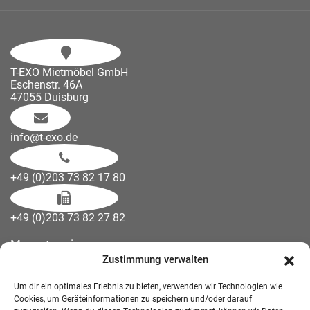
T-EXO Mietmöbel GmbH
Eschenstr. 46A
47055 Duisburg
info@t-exo.de
+49 (0)203 73 82 17 80
+49 (0)203 73 82 27 82
Messetermine
Zustimmung verwalten
Kontakt
Downloads
Um dir ein optimales Erlebnis zu bieten, verwenden wir Technologien wie
Wandelemente
Cookies, um Geräteinformationen zu speichern und/oder darauf