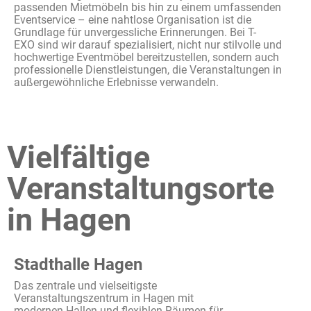
passenden
Mietmöbeln
bis
hin
zu
einem
umfassenden
Eventservice
–
eine
nahtlose
Organisation
ist
die
Grundlage
für
unvergessliche
Erinnerungen
. Bei T-
EXO
sind
wir
darauf
spezialisiert
,
nicht
nur
stilvolle
und
hochwertige
Eventmöbel
bereitzustellen
,
sondern
auch
professionelle
Dienstleistungen
, die
Veranstaltungen
in
außergewöhnliche
Erlebnisse
verwandeln
.
Vielfältige
Veranstaltungsorte
in Hagen
Stadthalle Hagen
Das
zentrale
und
vielseitigste
Veranstaltungszentrum
in Hagen
mit
modernen
Hallen und
flexiblen
Räumen
für