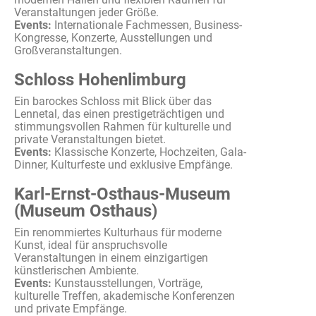
Veranstaltungen
jeder
Größe
.
Events:
Internationale
Fachmessen
, Business-
Kongresse,
Konzerte
,
Ausstellungen
und
Großveranstaltungen
.
Schloss Hohenlimburg
Ein
barockes
Schloss
mit
Blick
über
das
Lennetal
, das
einen
prestigeträchtigen
und
stimmungsvollen
Rahmen für
kulturelle
und
private
Veranstaltungen
bietet
.
Events:
Klassische
Konzerte
,
Hochzeiten
, Gala-
Dinner,
Kulturfeste
und
exklusive
Empfänge
.
Karl-Ernst-Osthaus-Museum
(Museum Osthaus)
Ein
renommiertes
Kulturhaus
für
moderne
Kunst, ideal für
anspruchsvolle
Veranstaltungen
in
einem
einzigartigen
künstlerischen
Ambiente
.
Events:
Kunstausstellungen
,
Vorträge
,
kulturelle
Treffen
,
akademische
Konferenzen
und private
Empfänge
.