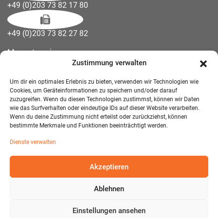
+49 (0)203 73 82 17 80
+49 (0)203 73 82 27 82
Messetermine
Zustimmung verwalten
Kontakt
Downloads
Um dir ein optimales Erlebnis zu bieten, verwenden wir Technologien wie
Wandelemente
Cookies, um Geräteinformationen zu speichern und/oder darauf
zuzugreifen. Wenn du diesen Technologien zustimmst, können wir Daten
Über uns
wie das Surfverhalten oder eindeutige IDs auf dieser Website verarbeiten.
Impressum
Wenn du deine Zustimmung nicht erteilst oder zurückziehst, können
bestimmte Merkmale und Funktionen beeinträchtigt werden.
AGB Mietmöbel
Dienste verwalten
Datenschutzerklärung
Akzeptieren
Ablehnen
© 2026 T-EXO GmbH Mietmöbel - Alle Rechte vorbehalten.
Developed and Designed:
Detail IT & Media Solutions
Einstellungen ansehen