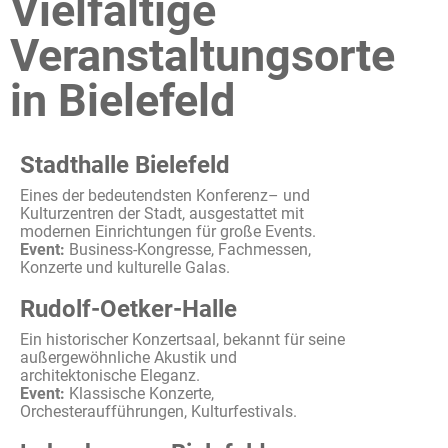
Vielfältige
Veranstaltungsorte
in Bielefeld
Stadthalle Bielefeld
Eines der
bedeutendsten
Konferenz
– und
Kulturzentren
der Stadt,
ausgestattet
mit
modernen
Einrichtungen
für
große
Events.
Event:
Business-Kongresse,
Fachmessen
,
Konzerte
und
kulturelle
Galas.
Rudolf-Oetker-Halle
Ein
historischer
Konzertsaal
,
bekannt
für seine
außergewöhnliche
Akustik
und
architektonische
Eleganz
.
Event:
Klassische
Konzerte
,
Orchesteraufführungen
,
Kulturfestivals
.