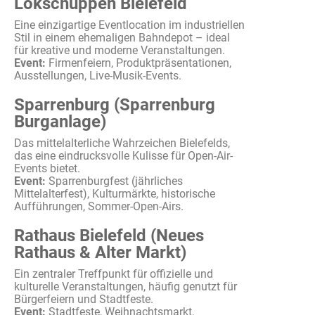
Lokschuppen Bielefeld
Eine
einzigartige
Eventlocation
im
industriellen
Stil in
einem
ehemaligen
Bahndepot
– ideal
für
kreative
und
moderne
Veranstaltungen
.
Event:
Firmenfeiern
,
Produktpräsentationen
,
Ausstellungen
, Live-Musik-Events.
Sparrenburg (Sparrenburg
Burganlage)
Das
mittelalterliche
Wahrzeichen
Bielefelds
,
das
eine
eindrucksvolle
Kulisse
für Open-Air-
Events
bietet
.
Event:
Sparrenburgfest
(
jährliches
Mittelalterfest),
Kulturmärkte
,
historische
Aufführungen, Sommer-Open-Airs.
Rathaus Bielefeld (Neues
Rathaus & Alter Markt)
Ein
zentraler
Treffpunkt
für
offizielle
und
kulturelle
Veranstaltungen
,
häufig
genutzt
für
Bürgerfeiern
und
Stadtfeste
.
Event:
Stadtfeste
,
Weihnachtsmarkt
,