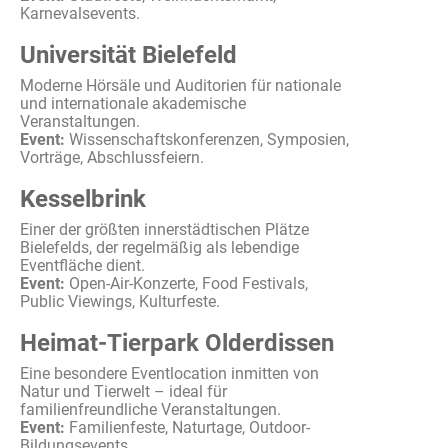
Karnevalsevents
.
Universität Bielefeld
Moderne
Hörsäle
und
Auditorien
für
nationale
und
internationale
akademische
Veranstaltungen
.
Event:
Wissenschaftskonferenzen
,
Symposien
,
Vorträge
,
Abschlussfeiern
.
Kesselbrink
Einer der
größten
innerstädtischen
Plätze
Bielefelds
, der
regelmäßig
als
lebendige
Eventfläche
dient
.
Event:
Open-Air-
Konzerte
, Food Festivals,
Public Viewings,
Kulturfeste
.
Heimat-Tierpark Olderdissen
Eine
besondere
Eventlocation
inmitten
von
Natur
und
Tierwelt
– ideal für
familienfreundliche
Veranstaltungen
.
Event:
Familienfeste
,
Naturtage
, Outdoor-
Bildungsevents
.