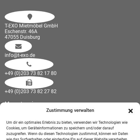
T-EXO Mietmöbel GmbH
Eschenstr. 46A
47055 Duisburg
info@t-exo.de
+49 (0)203 73 82 17 80
+49 (0)203 73 82 27 82
Messetermine
Zustimmung verwalten
Kontakt
Downloads
Um dir ein optimales Erlebnis zu bieten, verwenden wir Technologien wie
Wandelemente
Cookies, um Geräteinformationen zu speichern und/oder darauf
zuzugreifen. Wenn du diesen Technologien zustimmst, können wir Daten
Über uns
wie das Surfverhalten oder eindeutige IDs auf dieser Website verarbeiten.