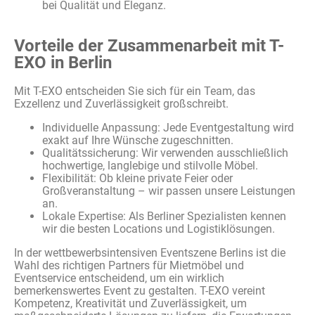
bei Qualität und Eleganz.
Vorteile der Zusammenarbeit mit T-
EXO in Berlin
Mit
T-EXO
entscheiden
Sie
sich
für
ein
Team, das
Exzellenz
und
Zuverlässigkeit
großschreibt
.
Individuelle
Anpassung
:
Jede
Eventgestaltung
wird
exakt
auf
Ihre
Wünsche
zugeschnitten
.
Qualitätssicherung
: Wir
verwenden
ausschließlich
hochwertige
,
langlebige
und
stilvolle
Möbel
.
Flexibilität
: Ob
kleine
private Feier
oder
Großveranstaltung
–
wir
passen
unsere
Leistungen
an.
Lokale
Expertise
: Als Berliner
Spezialisten
kennen
wir
die
besten
Locations und
Logistiklösungen
.
In der wettbewerbsintensiven Eventszene Berlins ist die
Wahl des richtigen Partners für Mietmöbel und
Eventservice entscheidend, um ein wirklich
bemerkenswertes Event zu gestalten. T-EXO vereint
Kompetenz, Kreativität und Zuverlässigkeit, um