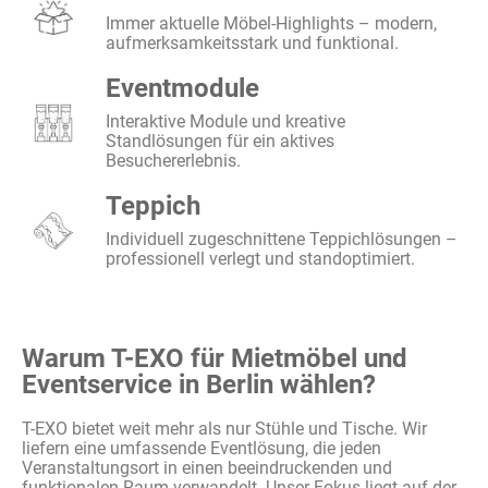
Immer aktuelle Möbel-Highlights – modern,
aufmerksamkeitsstark und funktional.
Eventmodule
Interaktive Module und kreative
Standlösungen für ein aktives
Besuchererlebnis.
Teppich
Individuell zugeschnittene Teppichlösungen –
professionell verlegt und standoptimiert.
Warum T-EXO für Mietmöbel und
Eventservice in Berlin wählen?
T-EXO
bietet
weit
mehr
als
nur
Stühle
und
Tische
. Wir
liefern
eine
umfassende
Eventlösung
, die
jeden
Veranstaltungsort
in
einen
beeindruckenden
und
funktionalen
Raum
verwandelt
. Unser
Fokus
liegt
auf der