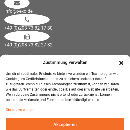
info@t-exo.de
+49 (0)203 73 82 17 80
+49 (0)203 73 82 27 82
Messetermine
Zustimmung verwalten
Kontakt
Downloads
Um dir ein optimales Erlebnis zu bieten, verwenden wir Technologien wie
Wandelemente
Cookies, um Geräteinformationen zu speichern und/oder darauf
zuzugreifen. Wenn du diesen Technologien zustimmst, können wir Daten
Über uns
wie das Surfverhalten oder eindeutige IDs auf dieser Website verarbeiten.
Impressum
Wenn du deine Zustimmung nicht erteilst oder zurückziehst, können
bestimmte Merkmale und Funktionen beeinträchtigt werden.
AGB Mietmöbel
Dienste verwalten
Datenschutzerklärung
Akzeptieren