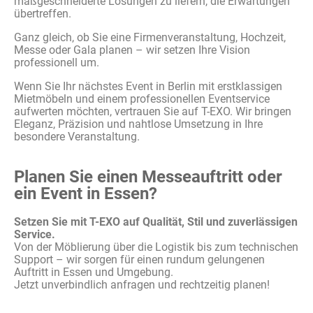
maßgeschneiderte Lösungen zu liefern, die Erwartungen
übertreffen.
Ganz gleich, ob Sie eine Firmenveranstaltung, Hochzeit,
Messe oder Gala planen – wir setzen Ihre Vision
professionell um.
Wenn Sie
Ihr
nächstes
Event in Berlin
mit
erstklassigen
Mietmöbeln
und
einem
professionellen
Eventservice
aufwerten
möchten
,
vertrauen
Sie auf T-EXO. Wir
bringen
Eleganz
,
Präzision
und
nahtlose
Umsetzung
in
Ihre
besondere
Veranstaltung
.
Planen Sie einen Messeauftritt oder
ein Event in Essen?
Setzen Sie mit T-EXO auf Qualität, Stil und zuverlässigen
Service.
Von der Möblierung über die Logistik bis zum technischen
Support – wir sorgen für einen rundum gelungenen
Auftritt in Essen und Umgebung.
Jetzt unverbindlich anfragen und rechtzeitig planen!