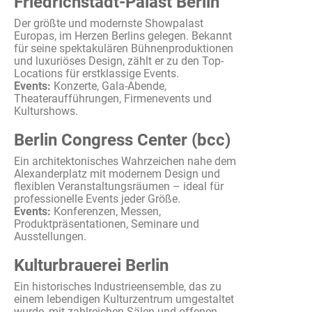
Friedrichstadt-Palast Berlin
Der
größte
und
modernste
Showpalast
Europas
,
im
Herzen Berlins
gelegen
.
Bekannt
für seine
spektakulären
Bühnenproduktionen
und
luxuriöses
Design,
zählt
er
zu
den Top-
Locations für
erstklassige
Events.
Events
:
Konzerte
, Gala-
Abende
,
Theateraufführungen
,
Firmenevents
und
Kulturshows
.
Berlin Congress Center (bcc)
Ein
architektonisches
Wahrzeichen
nahe
dem
Alexanderplatz
mit
modernem
Design und
flexiblen
Veranstaltungsräumen – ideal für
professionelle
Events
jeder
Größe
.
Events
:
Konferenzen
,
Messen
,
Produktpräsentationen
,
Seminare
und
Ausstellungen
.
Kulturbrauerei Berlin
Ein
historisches
Industrieensemble, das
zu
einem
lebendigen
Kulturzentrum
umgestaltet
wurde
,
mit
zahlreichen
Sälen
und
offenen