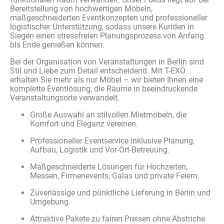
Bereitstellung
von
hochwertigen
Möbeln
,
maßgeschneiderten
Eventkonzepten
und
professioneller
logistischer
Unterstützung
,
sodass
unsere
Kunden in
Siegen
einen
stressfreien
Planungsprozess
von Anfang
bis Ende
genießen
können
.
Bei der
Organisation
von
Veranstaltungen
in Berlin
sind
Stil und Liebe
zum
Detail
entscheidend
. Mit T-EXO
erhalten
Sie
mehr
als
nur
Möbel
–
wir
bieten
Ihnen
eine
komplette
Eventlösung
, die
Räume
in
beeindruckende
Veranstaltungsorte
verwandelt
.
Große Auswahl an stilvollen Mietmöbeln, die
Komfort und Eleganz vereinen.
Professioneller Eventservice inklusive Planung,
Aufbau, Logistik und Vor-Ort-Betreuung.
Maßgeschneiderte Lösungen für Hochzeiten,
Messen, Firmenevents, Galas und private Feiern.
Zuverlässige und pünktliche Lieferung in Berlin und
Umgebung.
Attraktive Pakete zu fairen Preisen ohne Abstriche