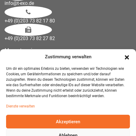
info@t-exo.de
+49 (0)203 73 82 17 80
+49 (0)203 73 82 27 82
Messetermine
Zustimmung verwalten
Kontakt
Downloads
Um dir ein optimales Erlebnis zu bieten, verwenden wir Technologien wie
Wandelemente
Cookies, um Geräteinformationen zu speichern und/oder darauf
zuzugreifen. Wenn du diesen Technologien zustimmst, können wir Daten
Über uns
wie das Surfverhalten oder eindeutige IDs auf dieser Website verarbeiten.
Impressum
Wenn du deine Zustimmung nicht erteilst oder zurückziehst, können
bestimmte Merkmale und Funktionen beeinträchtigt werden.
AGB Mietmöbel
Dienste verwalten
Datenschutzerklärung
Akzeptieren
Ablehnen
© 2026 T-EXO GmbH Mietmöbel - Alle Rechte vorbehalten.