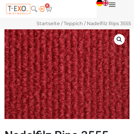
0
Startseite
/
Teppich
/ Nadelfilz Rips 3555