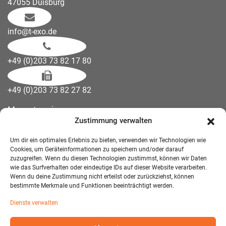
47055 Duisburg
info@t-exo.de
+49 (0)203 73 82 17 80
+49 (0)203 73 82 27 82
Messetermine
Zustimmung verwalten
Kontakt
Downloads
Um dir ein optimales Erlebnis zu bieten, verwenden wir Technologien wie
Wandelemente
Cookies, um Geräteinformationen zu speichern und/oder darauf
zuzugreifen. Wenn du diesen Technologien zustimmst, können wir Daten
Über uns
wie das Surfverhalten oder eindeutige IDs auf dieser Website verarbeiten.
Impressum
Wenn du deine Zustimmung nicht erteilst oder zurückziehst, können
bestimmte Merkmale und Funktionen beeinträchtigt werden.
AGB Mietmöbel
Dienste verwalten
Datenschutzerklärung