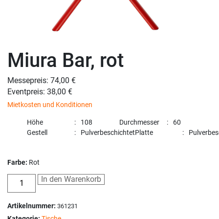
Miura Bar, rot
Messepreis: 74,00 €
Eventpreis: 38,00 €
Mietkosten und Konditionen
Höhe
108
Durchmesser
60
Gestell
Pulverbeschichtet
Platte
Pulverbes
Farbe:
Rot
In den Warenkorb
Artikelnummer:
361231
Kategorie:
Tische