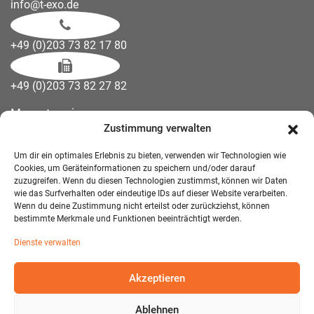
info@t-exo.de
+49 (0)203 73 82 17 80
+49 (0)203 73 82 27 82
Messetermine
Zustimmung verwalten
Kontakt
Downloads
Um dir ein optimales Erlebnis zu bieten, verwenden wir Technologien wie
Wandelemente
Cookies, um Geräteinformationen zu speichern und/oder darauf
zuzugreifen. Wenn du diesen Technologien zustimmst, können wir Daten
Über uns
wie das Surfverhalten oder eindeutige IDs auf dieser Website verarbeiten.
Impressum
Wenn du deine Zustimmung nicht erteilst oder zurückziehst, können
bestimmte Merkmale und Funktionen beeinträchtigt werden.
AGB Mietmöbel
Dienste verwalten
Datenschutzerklärung
Akzeptieren
Ablehnen
© 2026 T-EXO GmbH Mietmöbel - Alle Rechte vorbehalten.