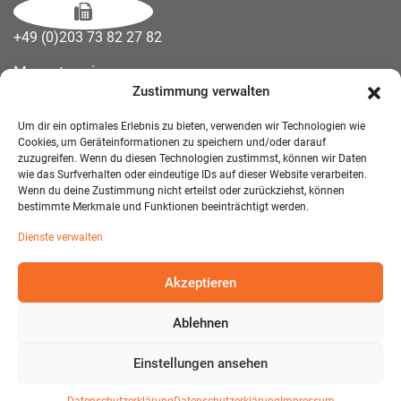
+49 (0)203 73 82 27 82
Messetermine
Zustimmung verwalten
Kontakt
Downloads
Um dir ein optimales Erlebnis zu bieten, verwenden wir Technologien wie
Wandelemente
Cookies, um Geräteinformationen zu speichern und/oder darauf
zuzugreifen. Wenn du diesen Technologien zustimmst, können wir Daten
Über uns
wie das Surfverhalten oder eindeutige IDs auf dieser Website verarbeiten.
Impressum
Wenn du deine Zustimmung nicht erteilst oder zurückziehst, können
bestimmte Merkmale und Funktionen beeinträchtigt werden.
AGB Mietmöbel
Dienste verwalten
Datenschutzerklärung
Akzeptieren
Ablehnen
© 2026 T-EXO GmbH Mietmöbel - Alle Rechte vorbehalten.
Developed and Designed:
Detail IT & Media Solutions
Einstellungen ansehen