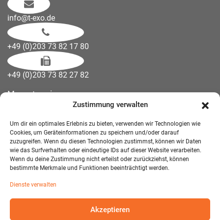
info@t-exo.de
+49 (0)203 73 82 17 80
+49 (0)203 73 82 27 82
Messetermine
Zustimmung verwalten
Kontakt
Downloads
Um dir ein optimales Erlebnis zu bieten, verwenden wir Technologien wie
Wandelemente
Cookies, um Geräteinformationen zu speichern und/oder darauf
zuzugreifen. Wenn du diesen Technologien zustimmst, können wir Daten
Über uns
wie das Surfverhalten oder eindeutige IDs auf dieser Website verarbeiten.
Impressum
Wenn du deine Zustimmung nicht erteilst oder zurückziehst, können
bestimmte Merkmale und Funktionen beeinträchtigt werden.
AGB Mietmöbel
Dienste verwalten
Datenschutzerklärung
Akzeptieren