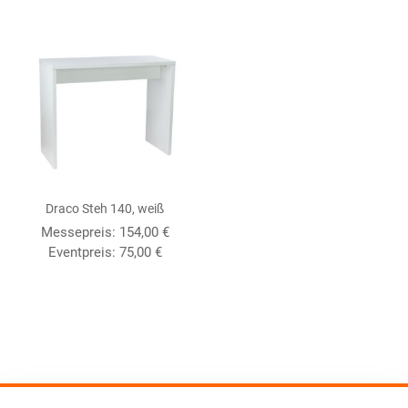
Draco Steh 140, weiß
Messepreis:
154,00
€
Eventpreis:
75,00
€