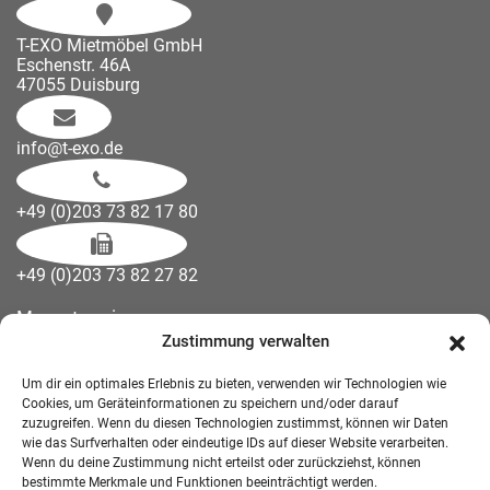
T-EXO Mietmöbel GmbH
Eschenstr. 46A
47055 Duisburg
info@t-exo.de
+49 (0)203 73 82 17 80
+49 (0)203 73 82 27 82
Messetermine
Zustimmung verwalten
Kontakt
Downloads
Um dir ein optimales Erlebnis zu bieten, verwenden wir Technologien wie
Wandelemente
Cookies, um Geräteinformationen zu speichern und/oder darauf
zuzugreifen. Wenn du diesen Technologien zustimmst, können wir Daten
Über uns
wie das Surfverhalten oder eindeutige IDs auf dieser Website verarbeiten.
Impressum
Wenn du deine Zustimmung nicht erteilst oder zurückziehst, können
bestimmte Merkmale und Funktionen beeinträchtigt werden.