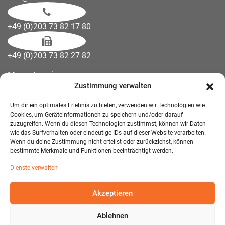
+49 (0)203 73 82 17 80
+49 (0)203 73 82 27 82
Messetermine
Zustimmung verwalten
Kontakt
Downloads
Um dir ein optimales Erlebnis zu bieten, verwenden wir Technologien wie
Wandelemente
Cookies, um Geräteinformationen zu speichern und/oder darauf
zuzugreifen. Wenn du diesen Technologien zustimmst, können wir Daten
Über uns
wie das Surfverhalten oder eindeutige IDs auf dieser Website verarbeiten.
Impressum
Wenn du deine Zustimmung nicht erteilst oder zurückziehst, können
bestimmte Merkmale und Funktionen beeinträchtigt werden.
AGB Mietmöbel
Dienste verwalten
Datenschutzerklärung
Akzeptieren
Ablehnen
© 2026 T-EXO GmbH Mietmöbel - Alle Rechte vorbehalten.