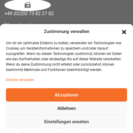
+49 (0)203 73 82 27 82
Messetermine
Zustimmung verwalten
Kontakt
Downloads
Um dir ein optimales Erlebnis zu bieten, verwenden wir Technologien wie
Wandelemente
Cookies, um Geräteinformationen zu speichern und/oder darauf
zuzugreifen. Wenn du diesen Technologien zustimmst, können wir Daten
Über uns
wie das Surfverhalten oder eindeutige IDs auf dieser Website verarbeiten.
Impressum
Wenn du deine Zustimmung nicht erteilst oder zurückziehst, können
bestimmte Merkmale und Funktionen beeinträchtigt werden.
AGB Mietmöbel
Dienste verwalten
Datenschutzerklärung
Akzeptieren
Ablehnen
© 2026 T-EXO GmbH Mietmöbel - Alle Rechte vorbehalten.
Developed and Designed:
Detail IT & Media Solutions
Einstellungen ansehen