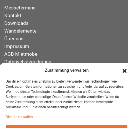
Messetermine
Kontakt
Downloads
Wandelemente
Über uns
Impressum
AGB Mietmöbel
Datenschutzerklärung
Zustimmung verwalten
Um dir ein optimales Erlebnis zu bieten, verwenden wir Technologien wie
Cookies, um Geräteinformationen zu speichern und/oder darauf zuzugreifen.
© 2026 T-EXO GmbH Mietmöbel - Alle Rechte vorbehalten.
Wenn du diesen Technologien zustimmst, können wir Daten wie das
Developed and Designed:
Detail IT & Media Solutions
Surfverhalten oder eindeutige IDs auf dieser Website verarbeiten. Wenn du
deine Zustimmung nicht erteilst oder zurückziehst, können bestimmte
Merkmale und Funktionen beeinträchtigt werden.
Dienste verwalten