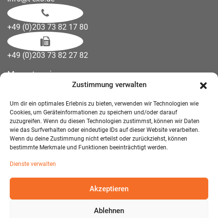
+49 (0)203 73 82 17 80
+49 (0)203 73 82 27 82
Messetermine
Zustimmung verwalten
Kontakt
Downloads
Um dir ein optimales Erlebnis zu bieten, verwenden wir Technologien wie
Wandelemente
Cookies, um Geräteinformationen zu speichern und/oder darauf
zuzugreifen. Wenn du diesen Technologien zustimmst, können wir Daten
Über uns
wie das Surfverhalten oder eindeutige IDs auf dieser Website verarbeiten.
Impressum
Wenn du deine Zustimmung nicht erteilst oder zurückziehst, können
bestimmte Merkmale und Funktionen beeinträchtigt werden.
AGB Mietmöbel
Dienste verwalten
Datenschutzerklärung
Akzeptieren
Ablehnen
© 2026 T-EXO GmbH Mietmöbel - Alle Rechte vorbehalten.