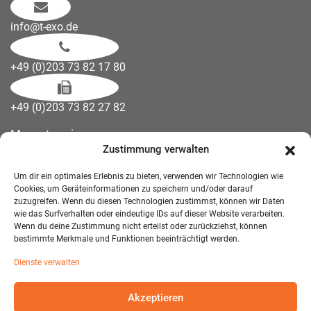
info@t-exo.de
+49 (0)203 73 82 17 80
+49 (0)203 73 82 27 82
Messetermine
Zustimmung verwalten
Kontakt
Downloads
Um dir ein optimales Erlebnis zu bieten, verwenden wir Technologien wie
Wandelemente
Cookies, um Geräteinformationen zu speichern und/oder darauf
zuzugreifen. Wenn du diesen Technologien zustimmst, können wir Daten
Über uns
wie das Surfverhalten oder eindeutige IDs auf dieser Website verarbeiten.
Impressum
Wenn du deine Zustimmung nicht erteilst oder zurückziehst, können
bestimmte Merkmale und Funktionen beeinträchtigt werden.
AGB Mietmöbel
Dienste verwalten
Datenschutzerklärung
Akzeptieren