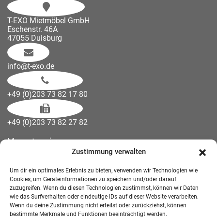
T-EXO Mietmöbel GmbH
Eschenstr. 46A
47055 Duisburg
info@t-exo.de
+49 (0)203 73 82 17 80
+49 (0)203 73 82 27 82
Messetermine
Zustimmung verwalten
Kontakt
Downloads
Um dir ein optimales Erlebnis zu bieten, verwenden wir Technologien wie
Wandelemente
Cookies, um Geräteinformationen zu speichern und/oder darauf
zuzugreifen. Wenn du diesen Technologien zustimmst, können wir Daten
Über uns
wie das Surfverhalten oder eindeutige IDs auf dieser Website verarbeiten.
Impressum
Wenn du deine Zustimmung nicht erteilst oder zurückziehst, können
bestimmte Merkmale und Funktionen beeinträchtigt werden.