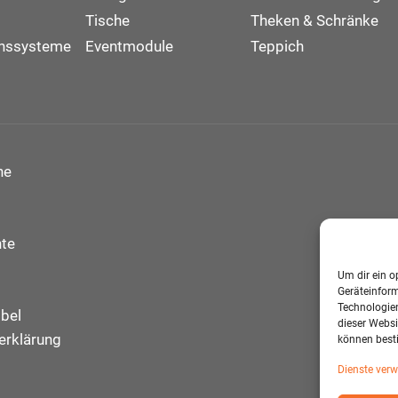
Tische
Theken & Schränke
onssysteme
Eventmodule
Teppich
ne
te
Um dir ein o
Geräteinfor
Technologien
bel
dieser Websi
erklärung
können best
Dienste verw