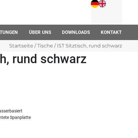
LTUNGEN
ÜBER UNS
DOWNLOADS
KONTAKT
Startseite
/
Tische
/ IST Sitztisch, rund schwarz
ch, rund schwarz
asserbasiert
htete Spanplatte