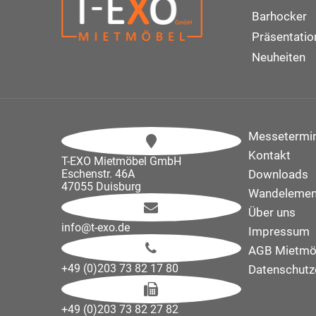
Barhocker
Präsentati
Neuheiten
Messetermi
Kontakt
T-EXO Mietmöbel GmbH
Eschenstr. 46A
Downloads
47055 Duisburg
Wandelemen
Über uns
info@t-exo.de
Impressum
AGB Mietmö
+49 (0)203 73 82 17 80
Datenschutz
+49 (0)203 73 82 27 82