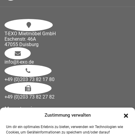
T-EXO Mietmöbel GmbH
Eschenstr. 46A
47055 Duisburg
info@t-exo.de
+49 (0)203 73 82 17 80
+49 (0)203 73 82 27 82
Messetermine
Zustimmung verwalten
Kontakt
Downloads
Um dir ein optimales Erlebnis zu bieten, verwenden wir Technologien wie
Wandelemente
Cookies, um Geräteinformationen zu speichern und/oder darauf