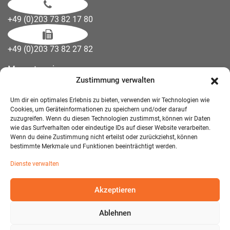
+49 (0)203 73 82 17 80
+49 (0)203 73 82 27 82
Messetermine
Zustimmung verwalten
Kontakt
Downloads
Um dir ein optimales Erlebnis zu bieten, verwenden wir Technologien wie
Wandelemente
Cookies, um Geräteinformationen zu speichern und/oder darauf
zuzugreifen. Wenn du diesen Technologien zustimmst, können wir Daten
Über uns
wie das Surfverhalten oder eindeutige IDs auf dieser Website verarbeiten.
Impressum
Wenn du deine Zustimmung nicht erteilst oder zurückziehst, können
bestimmte Merkmale und Funktionen beeinträchtigt werden.
AGB Mietmöbel
Dienste verwalten
Datenschutzerklärung
Akzeptieren
Ablehnen
© 2026 T-EXO GmbH Mietmöbel - Alle Rechte vorbehalten.
Developed and Designed:
Detail IT & Media Solutions