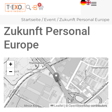
0
Startseite
/
Event
/ Zukunft Personal Europe
Zukunft Personal
Europe
+
−
Leaflet
|
©
OpenStreetMap
contributors