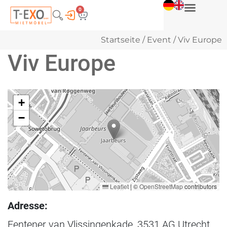
0
Startseite
/
Event
/ Viv Europe
Viv Europe
+
−
Leaflet
|
©
OpenStreetMap
contributors
Adresse:
Fentener van Vlissingenkade, 3531 AG Utrecht,