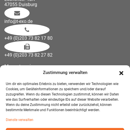
47055 Duisburg
info@t-exo.de
+49 (0)203 73 82 17 80
+49 (0)203 73 82 27 82
Messetermine
Zustimmung verwalten
Kontakt
Downloads
Um dir ein optimales Erlebnis zu bieten, verwenden wir Technologien wie
Wandelemente
Cookies, um Geräteinformationen zu speichern und/oder darauf
zuzugreifen. Wenn du diesen Technologien zustimmst, können wir Daten
Über uns
wie das Surfverhalten oder eindeutige IDs auf dieser Website verarbeiten.
Impressum
Wenn du deine Zustimmung nicht erteilst oder zurückziehst, können
bestimmte Merkmale und Funktionen beeinträchtigt werden.
AGB Mietmöbel
Dienste verwalten
Datenschutzerklärung