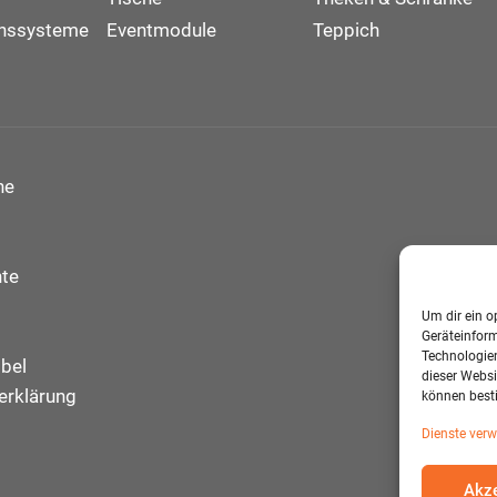
onssysteme
Eventmodule
Teppich
ne
te
Um dir ein o
Geräteinfor
Technologien
bel
dieser Websi
erklärung
können best
Dienste verw
Akze