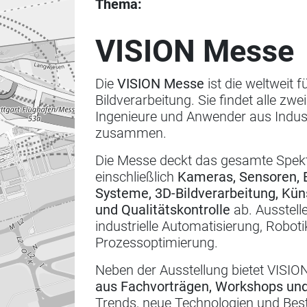
Thema:
VISION Messe
Die
VISION Messe
ist die weltweit 
Bildverarbeitung. Sie findet alle zwei
Ingenieure und Anwender aus Indus
zusammen.
Die Messe deckt das gesamte Spe
einschließlich
Kameras, Sensoren, B
Systeme, 3D-Bildverarbeitung, Künst
und Qualitätskontrolle
ab. Ausstell
industrielle Automatisierung, Robot
Prozessoptimierung.
Neben der Ausstellung bietet VISI
aus Fachvorträgen, Workshops un
Trends, neue Technologien und Best 