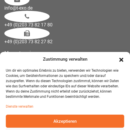
info@t-exo.de
+49 (0)203 73 82 17 80
+49 (0)203 73 82 27 82
Messetermine
Zustimmung verwalten
Kontakt
Downloads
Um dir ein optimales Erlebnis zu bieten, verwenden wir Technologien wie
Wandelemente
Cookies, um Geräteinformationen zu speichern und/oder darauf
zuzugreifen. Wenn du diesen Technologien zustimmst, können wir Daten
Über uns
wie das Surfverhalten oder eindeutige IDs auf dieser Website verarbeiten.
Impressum
Wenn du deine Zustimmung nicht erteilst oder zurückziehst, können
bestimmte Merkmale und Funktionen beeinträchtigt werden.
AGB Mietmöbel
Dienste verwalten
Datenschutzerklärung
Akzeptieren