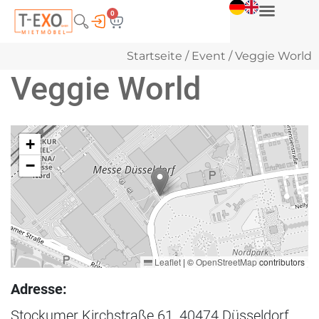
0
Startseite
/
Event
/ Veggie World
Veggie World
+
−
Leaflet
|
©
OpenStreetMap
contributors
Adresse:
Stockumer Kirchstraße 61, 40474 Düsseldorf