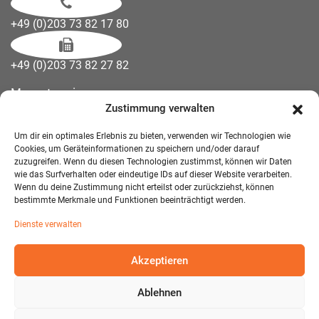
+49 (0)203 73 82 17 80
+49 (0)203 73 82 27 82
Messetermine
Zustimmung verwalten
Kontakt
Downloads
Um dir ein optimales Erlebnis zu bieten, verwenden wir Technologien wie
Wandelemente
Cookies, um Geräteinformationen zu speichern und/oder darauf
zuzugreifen. Wenn du diesen Technologien zustimmst, können wir Daten
Über uns
wie das Surfverhalten oder eindeutige IDs auf dieser Website verarbeiten.
Impressum
Wenn du deine Zustimmung nicht erteilst oder zurückziehst, können
bestimmte Merkmale und Funktionen beeinträchtigt werden.
AGB Mietmöbel
Dienste verwalten
Datenschutzerklärung
Akzeptieren
Ablehnen
© 2026 T-EXO GmbH Mietmöbel - Alle Rechte vorbehalten.
Developed and Designed:
Detail IT & Media Solutions