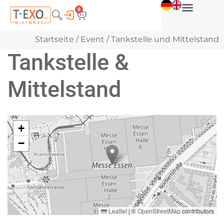
0
Startseite
/
Event
/ Tankstelle und Mittelstand
Tankstelle &
Mittelstand
+
−
Leaflet
|
©
OpenStreetMap
contributors