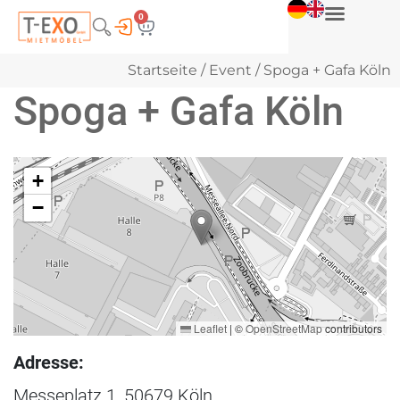
0
Startseite
/
Event
/ Spoga + Gafa Köln
Spoga + Gafa Köln
+
−
Leaflet
|
©
OpenStreetMap
contributors
Adresse:
Messeplatz 1, 50679 Köln