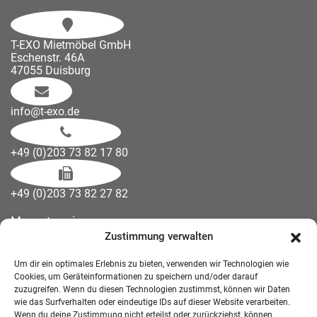
T-EXO Mietmöbel GmbH
Eschenstr. 46A
47055 Duisburg
info@t-exo.de
+49 (0)203 73 82 17 80
+49 (0)203 73 82 27 82
Messetermine
Zustimmung verwalten
Kontakt
Downloads
Um dir ein optimales Erlebnis zu bieten, verwenden wir Technologien wie
Wandelemente
Cookies, um Geräteinformationen zu speichern und/oder darauf
zuzugreifen. Wenn du diesen Technologien zustimmst, können wir Daten
Über uns
wie das Surfverhalten oder eindeutige IDs auf dieser Website verarbeiten.
Impressum
Wenn du deine Zustimmung nicht erteilst oder zurückziehst, können