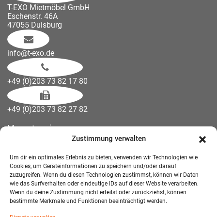
T-EXO Mietmöbel GmbH
Eschenstr. 46A
47055 Duisburg
info@t-exo.de
+49 (0)203 73 82 17 80
+49 (0)203 73 82 27 82
Messetermine
Zustimmung verwalten
Kontakt
Downloads
Um dir ein optimales Erlebnis zu bieten, verwenden wir Technologien wie
Wandelemente
Cookies, um Geräteinformationen zu speichern und/oder darauf
zuzugreifen. Wenn du diesen Technologien zustimmst, können wir Daten
Über uns
wie das Surfverhalten oder eindeutige IDs auf dieser Website verarbeiten.
Impressum
Wenn du deine Zustimmung nicht erteilst oder zurückziehst, können
bestimmte Merkmale und Funktionen beeinträchtigt werden.
AGB Mietmöbel