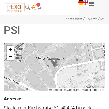
0
Startseite
/
Event
/ PSI
PSI
+
−
Leaflet
|
©
OpenStreetMap
contributors
Adresse:
Stockumer Kirchstraße 61, 40474 Düsseldorf