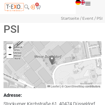
0
Startseite
/
Event
/ PSI
PSI
+
−
Leaflet
|
©
OpenStreetMap
contributors
Adresse:
Stockumer Kirchstraße 61, 40474 Düsseldorf