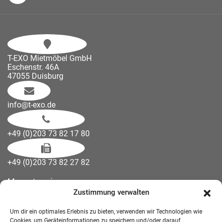
T-EXO Mietmöbel GmbH
Eschenstr. 46A
47055 Duisburg
info@t-exo.de
+49 (0)203 73 82 17 80
+49 (0)203 73 82 27 82
Messetermine
Zustimmung verwalten
Kontakt
Downloads
Um dir ein optimales Erlebnis zu bieten, verwenden wir Technologien wie
Wandelemente
Cookies, um Geräteinformationen zu speichern und/oder darauf