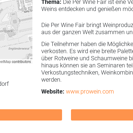
Thema:
Die Per Wine Fair ist eine Ve
Weins entdecken und genießen möc
Die Per Wine Fair bringt Weinprod
aus der ganzen Welt zusammen und 
Die Teilnehmer haben die Möglichke
verkosten. Es wird eine breite Pale
über Rotweine und Schaumweine bi
eetMap
contributors
hinaus können sie an Seminaren tei
Verkostungstechniken, Weinkombina
werden.
dorf
Website:
www.prowein.com