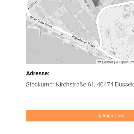
Leaflet
|
©
OpenStr
Adresse:
Stockumer Kirchstraße 61, 40474 Düssel
Anga Com