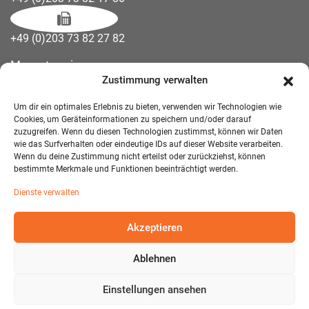
+49 (0)203 73 82 27 82
Messetermine
Zustimmung verwalten
Kontakt
Downloads
Um dir ein optimales Erlebnis zu bieten, verwenden wir Technologien wie
Wandelemente
Cookies, um Geräteinformationen zu speichern und/oder darauf
zuzugreifen. Wenn du diesen Technologien zustimmst, können wir Daten
Über uns
wie das Surfverhalten oder eindeutige IDs auf dieser Website verarbeiten.
Impressum
Wenn du deine Zustimmung nicht erteilst oder zurückziehst, können
bestimmte Merkmale und Funktionen beeinträchtigt werden.
AGB Mietmöbel
Dienste verwalten
Datenschutzerklärung
Akzeptieren
Ablehnen
© 2026 T-EXO GmbH Mietmöbel - Alle Rechte vorbehalten.
Developed and Designed:
Detail IT & Media Solutions
Einstellungen ansehen