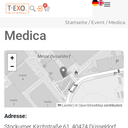
0
Startseite
/
Event
/ Medica
Medica
+
−
Leaflet
|
©
OpenStreetMap
contributors
Adresse:
Stockumer Kirchstraße 61, 40474 Düsseldorf