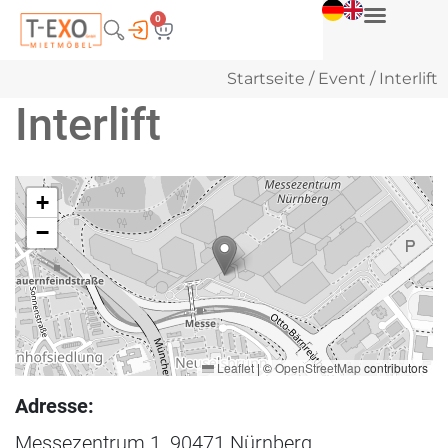
0
Startseite
/
Event
/ Interlift
Interlift
+
−
Leaflet
|
©
OpenStreetMap
contributors
Adresse:
Messezentrum 1, 90471 Nürnberg