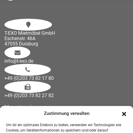
T-EXO Mietmöbel GmbH
Eschenstr. 46A
47055 Duisburg
info@t-exo.de
+49 (0)203 73 82 17 80
+49 (0)203 73 82 27 82
Messetermine
Zustimmung verwalten
Kontakt
Downloads
Um dir ein optimales Erlebnis zu bieten, verwenden wir Technologien wie
Wandelemente
Cookies, um Geräteinformationen zu speichern und/oder darauf