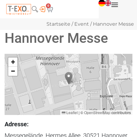
0
Startseite
/
Event
/ Hannover Messe
Hannover Messe
+
−
Leaflet
|
©
OpenStreetMap
contributors
Adresse:
Messegelände, Hermes Allee, 30521 Hannover