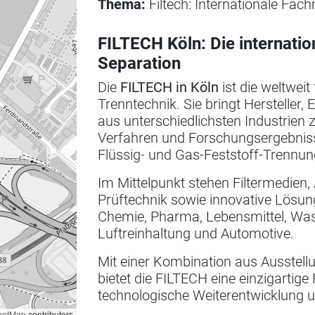
Thema:
Filtech: Internationale Fach
FILTECH Köln: Die internatio
Separation
Die
FILTECH in Köln
ist die weltwei
Trenntechnik. Sie bringt Hersteller
aus unterschiedlichsten Industrie
Verfahren und Forschungsergebnisse
Flüssig- und Gas-Feststoff-Trennun
Im Mittelpunkt stehen Filtermedie
Prüftechnik sowie innovative Lösun
Chemie, Pharma, Lebensmittel, Was
Luftreinhaltung und Automotive.
Mit einer Kombination aus Ausstel
bietet die FILTECH eine einzigartig
technologische Weiterentwicklung 
eetMap
contributors