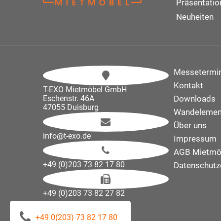
Präsentati
Neuheiten
Messetermi
Kontakt
T-EXO Mietmöbel GmbH
Eschenstr. 46A
Downloads
47055 Duisburg
Wandelemen
Über uns
info@t-exo.de
Impressum
AGB Mietmö
+49 (0)203 73 82 17 80
Datenschutz
+49 (0)203 73 82 27 82
+49 0(203) 73 82 17 80