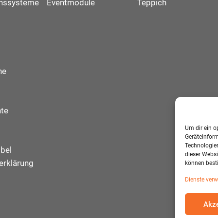
onssysteme
Eventmodule
Teppich
ne
te
Um dir ein o
Geräteinfor
Technologien
bel
dieser Websi
erklärung
können best
Dienste verw
Akze