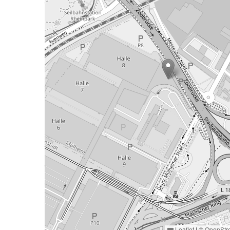
Leaflet
|
©
OpenStr