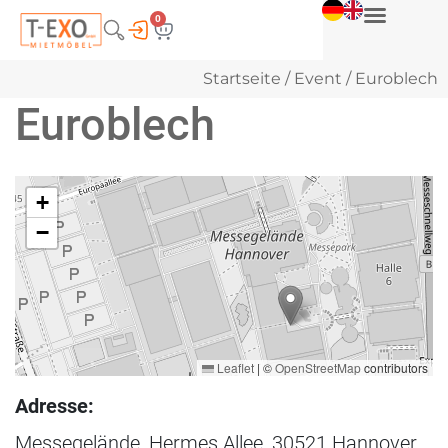
0
Startseite
/
Event
/ Euroblech
Euroblech
+
−
Leaflet
|
©
OpenStreetMap
contributors
Adresse:
Messegelände, Hermes Allee, 30521 Hannover