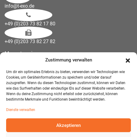
info@t-exo.de
+49 (0)203 73 82 17 80
+49 (0)203 73 82 27 82
Messetermine
Zustimmung verwalten
Kontakt
Downloads
Um dir ein optimales Erlebnis zu bieten, verwenden wir Technologien wie
Wandelemente
Cookies, um Geräteinformationen zu speichern und/oder darauf
zuzugreifen. Wenn du diesen Technologien zustimmst, können wir Daten
Über uns
wie das Surfverhalten oder eindeutige IDs auf dieser Website verarbeiten.
Impressum
Wenn du deine Zustimmung nicht erteilst oder zurückziehst, können
bestimmte Merkmale und Funktionen beeinträchtigt werden.
AGB Mietmöbel
Dienste verwalten
Datenschutzerklärung
Akzeptieren