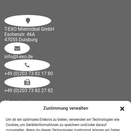
T-EXO Mietmöbel GmbH
Eschenstr. 46A
47055 Duisburg
info@t-exo.de
+49 (0)203 73 82 17 80
+49 (0)203 73 82 27 82
Messetermine
Zustimmung verwalten
Kontakt
Downloads
Um dir ein optimales Erlebnis zu bieten, verwenden wir Technologien wie
Wandelemente
Cookies, um Geräteinformationen zu speichern und/oder darauf
zuzugreifen. Wenn du diesen Technologien zustimmst, können wir Daten