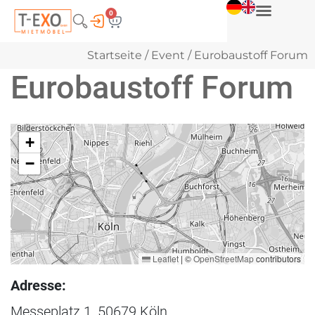
0
Startseite
/
Event
/ Eurobaustoff Forum
Eurobaustoff Forum
+
−
Leaflet
|
©
OpenStreetMap
contributors
Adresse:
Messeplatz 1, 50679 Köln